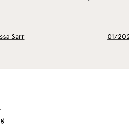
ssa Sarr
01/202
z
ng