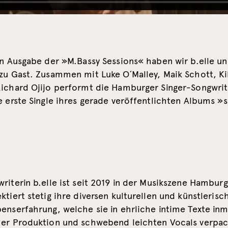
en Ausgabe der »M.Bassy Sessions« haben wir b.elle un
 zu Gast. Zusammen mit Luke O´Malley, Maik Schott, Ki
Richard Ojijo performt die Hamburger Singer-Songwrite
e erste Single ihres gerade veröffentlichten Albums »
riterin b.elle ist seit 2019 in der Musikszene Hamburgs
ktiert stetig ihre diversen kulturellen und künstlerisc
enserfahrung, welche sie in ehrliche intime Texte inm
her Produktion und schwebend leichten Vocals verpac