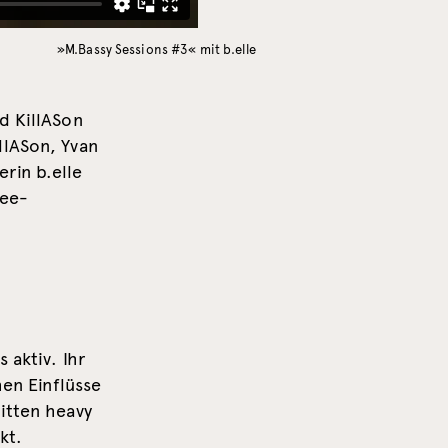
»M.Bassy Sessions #3« mit b.elle
d KillASon
llASon, Yvan
rin b.elle
see-
 aktiv. Ihr
hen Einflüsse
itten heavy
kt.