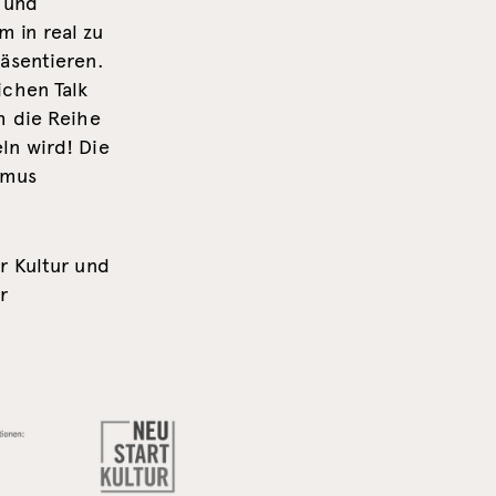
 und
 in real zu
äsentieren.
ichen Talk
h die Reihe
ln wird! Die
hmus
r Kultur und
r