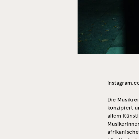
instagram.c
Die Musikrei
konzipiert u
allem Künst
MusikerInne
afrikanisch