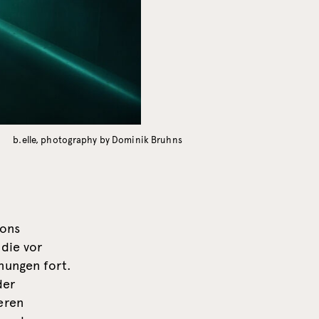
b.elle, photography by Dominik Bruhns
ions
 die vor
nungen fort.
der
eren