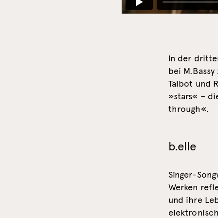
In der dritt
bei M.Bassy
Talbot und 
»stars« – di
through«.
b.elle
Singer-Songw
Werken refle
und ihre Leb
elektronisc