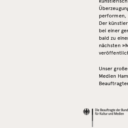
künstlerisc
Überzeugung
performen, 
Der künstle
bei einer g
bald zu ein
nächsten »M
veröffentlic
Unser große
Medien Hambu
Beauftragte