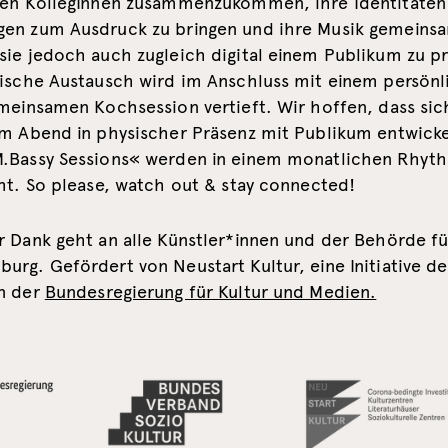
hen KollegInnen zusammenzukommen, ihre Identitäten
en zum Ausdruck zu bringen und ihre Musik gemeinsam
sie jedoch auch zugleich digital einem Publikum zu pr
rische Austausch wird im Anschluss mit einem persönl
emeinsamen Kochsession vertieft. Wir hoffen, dass sic
em Abend in physischer Präsenz mit Publikum entwicke
.Bassy Sessions« werden in einem monatlichen Rhyt
ht. So please, watch out & stay connected!
r Dank geht an alle Künstler*innen und der Behörde fü
rg. Gefördert von Neustart Kultur, eine Initiative de
n der
Bundesregierung für Kultur und Medien.