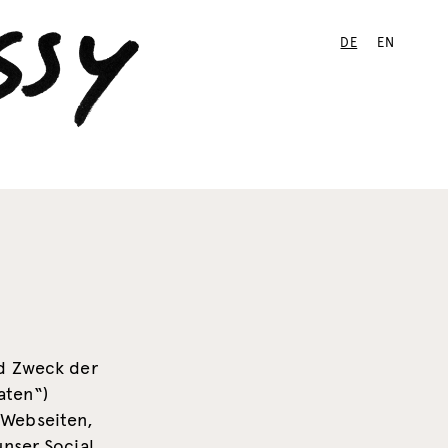
DE
EN
nd Zweck der
aten“)
 Webseiten,
unser Social