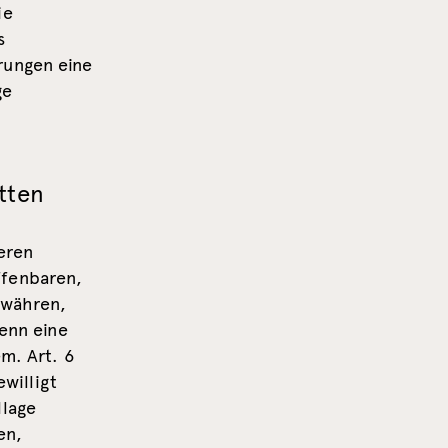
ie
s
rungen eine
ge
tten
eren
ffenbaren,
ewähren,
wenn eine
m. Art. 6
ewilligt
dlage
en,