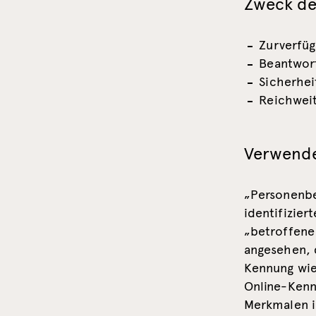
Zweck de
Zurverfüg
Beantwor
Sicherhe
Reichwei
Verwendet
„Personenbe
identifizier
„betroffene 
angesehen, d
Kennung wie
Online-Kenn
Merkmalen i