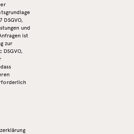
der
htsgrundlage
. 7 DSGVO,
istungen und
nfragen ist
ng zur
. c DSGVO,
r
 dass
eren
rforderlich
tzerklärung