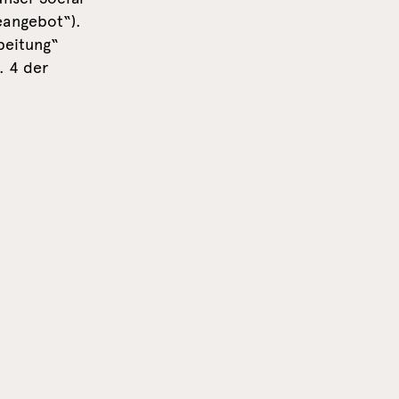
eangebot“).
beitung“
. 4 der