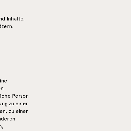
d Inhalte.
tzern.
ine
en
liche Person
ung zu einer
n, zu einer
nderen
n,