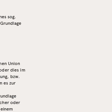
nes sog.
 Grundlage
chen Union
oder dies im
ung, bzw.
n es zur
rundlage
icher oder
n einem