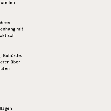
turellen
ahren
menhang mit
aktisch
n, Behörde,
deren über
Daten
dlagen