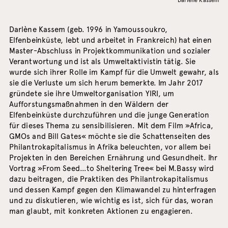
Darlène Kassem
Darlène Kassem (geb. 1996 in Yamoussoukro,
Elfenbeinküste, lebt und arbeitet in Frankreich) hat einen
Master-Abschluss in Projektkommunikation und sozialer
Verantwortung und ist als Umweltaktivistin tätig. Sie
wurde sich ihrer Rolle im Kampf für die Umwelt gewahr, als
sie die Verluste um sich herum bemerkte. Im Jahr 2017
gründete sie ihre Umweltorganisation YIRI, um
Aufforstungsmaßnahmen in den Wäldern der
Elfenbeinküste durchzuführen und die junge Generation
für dieses Thema zu sensibilisieren. Mit dem Film »Africa,
GMOs and Bill Gates« möchte sie die Schattenseiten des
Philantrokapitalismus in Afrika beleuchten, vor allem bei
Projekten in den Bereichen Ernährung und Gesundheit. Ihr
Vortrag »From Seed…to Sheltering Tree« bei M.Bassy wird
dazu beitragen, die Praktiken des Philantrokapitalismus
und dessen Kampf gegen den Klimawandel zu hinterfragen
und zu diskutieren, wie wichtig es ist, sich für das, woran
man glaubt, mit konkreten Aktionen zu engagieren.