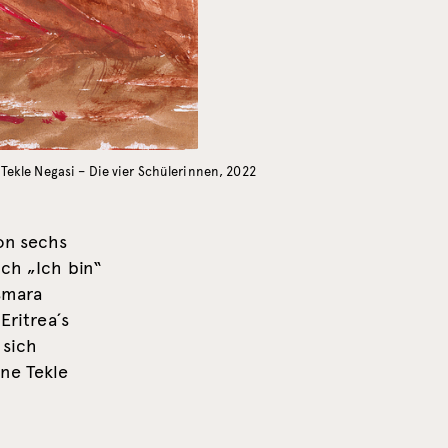
 Tekle Negasi – Die vier Schülerinnen, 2022
on sechs
uch „Ich bin“
Asmara
Eritrea´s
 sich
ne Tekle