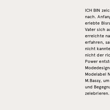
ICH BIN zei
nach. Anfang
erlebte Bisr
Vater sich a
erreichte na
erfahren, sa
nicht kannt
nicht der ri
Power entst
Modedesigner
Modelabel N
M.Bassy, um
und Begegnu
zelebrieren.