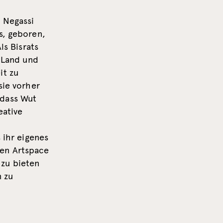
 Negassi
s, geboren,
ls Bisrats
s Land und
it zu
sie vorher
 dass Wut
eative
 ihr eigenes
den Artspace
 zu bieten
 zu