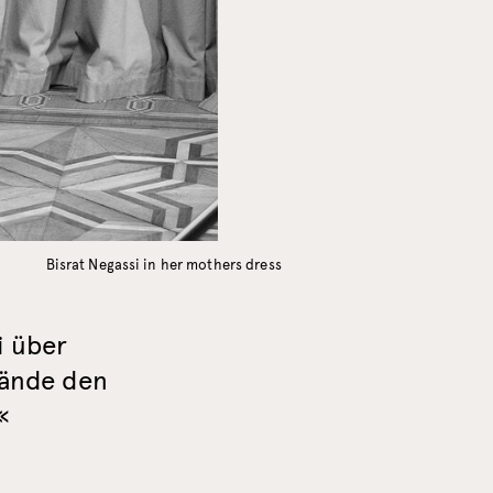
Bisrat Negassi in her mothers dress
i über
tände den
«