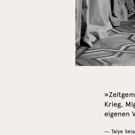
»Zeitgemä
Krieg, Mi
eigenen 
― Taiye Sela