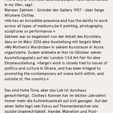
in my life«, sagt
Marwan Zakhem - Gründer der Gallery 1957 - über Serge
Attukwei Clottey.
»He has an incredible presence and has the ability to work
across all types of mediums,be it painting, photography,
sculptures or performance.«
Zakhem war so begeistert von der Arbeit des Künstlers,
dass er im März 2016 eine Ausstellung mit Serge’s Werk
»My Mothers’s Wardrobe« in seinem Kunstraum in Accra
organisierte. Zudem widmete er ihm im Oktober seinen
Ausstellungsplatz auf der London 1:54 Art Fair für eine
Einzelausstellung. »Serge’s work is closely tied to issues of
politics and culture in Ghana, and has been integral to
promoting the contemporary art scene both within, and
outside of, the country.«
Das sind hohe Töne, aber das Lob ist durchaus
gerechtfertigt. Clottey’s Können hat im letzten Jahrzehnt
immer mehr die Aufmerksamkeit auf sich gezogen. Auf der
einen Seite liegt sein Fokus auf Themenbereichen wie
soziale Ungerechtigkeit, Handel, Migration und Post-