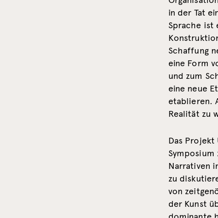
Organisation
in der Tat 
Sprache ist
Konstruktion
Schaffung n
eine Form v
und zum Sch
eine neue E
etablieren.
Realität zu 
Das Projekt 
Symposium z
Narrativen i
zu diskutier
von zeitgenö
der Kunst üb
dominante h