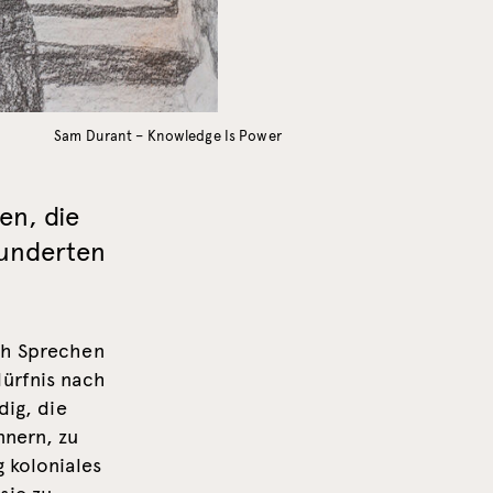
Sam Durant – Knowledge Is Power
en, die
hunderten
rch Sprechen
dürfnis nach
dig, die
nnern, zu
g koloniales