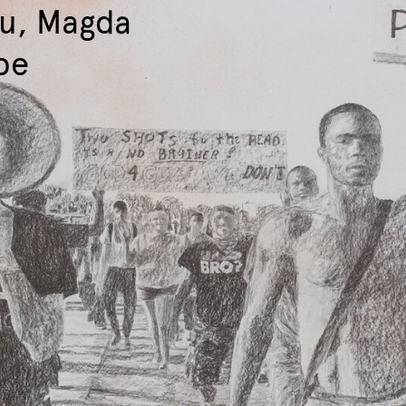
du, Magda
pe