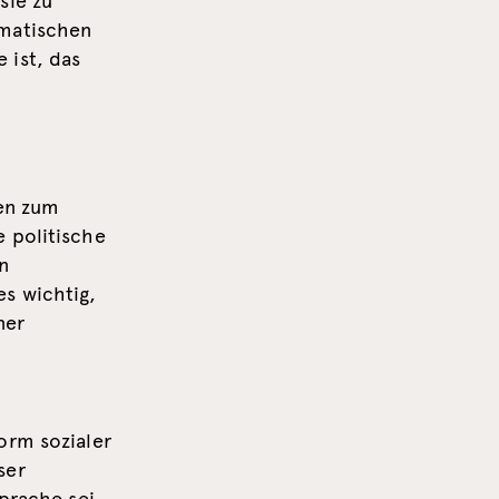
sie zu
umatischen
 ist, das
en zum
e politische
n
s wichtig,
ner
orm sozialer
ser