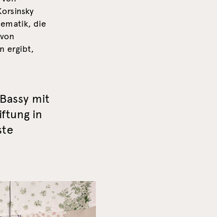
orsinsky
ematik, die
 von
n ergibt,
.Bassy mit
ftung in
ste