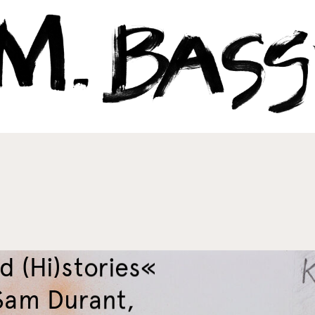
ld (Hi)stories«
Sam Durant,