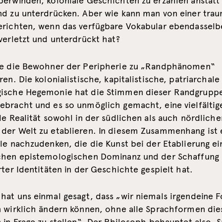
berwinden, koloniale Geschichten zu erzählen anstatt 
nd zu unterdrücken. Aber wie kann man von einer tra
erichten, wenn das verfügbare Vokabular ebendasselbe
verletzt und unterdrückt hat?
ie die Bewohner der Peripherie zu „Randphänomen“
ren. Die kolonialistische, kapitalistische, patriarchale
ische Hegemonie hat die Stimmen dieser Randgrupp
ebracht und es so unmöglich gemacht, eine vielfältig
le Realität sowohl in der südlichen als auch nördliche
der Welt zu etablieren. In diesem Zusammenhang ist e
le nachzudenken, die die Kunst bei der Etablierung ei
chen epistemologischen Dominanz und der Schaffung
rter Identitäten in der Geschichte gespielt hat.
hat uns einmal gesagt, dass „wir niemals irgendeine F
n wirklich ändern können, ohne alle Sprachformen die