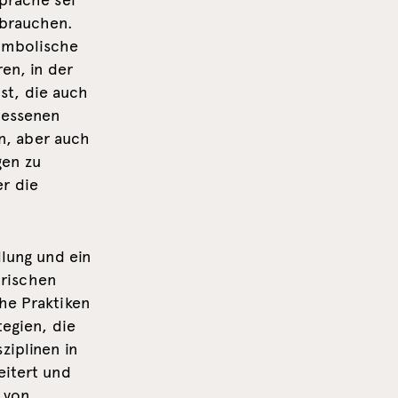
Sprache sei
sbrauchen.
symbolische
en, in der
st, die auch
gessenen
n, aber auch
gen zu
er die
llung und ein
rischen
he Praktiken
tegien, die
ziplinen in
eitert und
 von