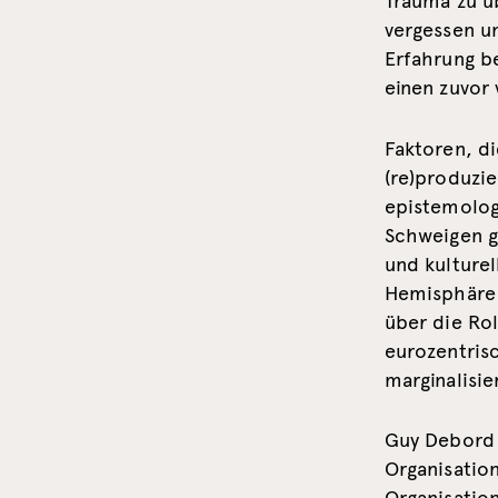
Trauma zu ü
vergessen u
Erfahrung b
einen zuvor 
Faktoren, d
(re)produzie
epistemolog
Schweigen g
und kulturel
Hemisphäre 
über die Rol
eurozentris
marginalisie
Guy Debord 
Organisatio