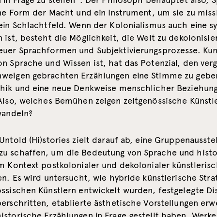
 in Frage zu stellen“. Der Philosoph behauptet also, 
eine Form der Macht und ein Instrument, um sie zu mis
 ein Schlachtfeld. Wenn der Kolonialismus auch eine 
 ist, besteht die Möglichkeit, die Welt zu dekolonisier
euer Sprachformen und Subjektivierungsprozesse. Kun
on Sprache und Wissen ist, hat das Potenzial, den ver
weigen gebrachten Erzählungen eine Stimme zu gebe
thik und eine neue Denkweise menschlicher Beziehun
 Also, welches Bemühen zeigen zeitgenössische Künstl
wandeln?
Untold (Hi)stories zielt darauf ab, eine Gruppenausste
u schaffen, um die Bedeutung von Sprache und histo
m Kontext postkolonialer und dekolonialer künstlerisc
en. Es wird untersucht, wie hybride künstlerische Stra
ssischen Künstlern entwickelt wurden, festgelegte Dis
erschritten, etablierte ästhetische Vorstellungen erw
istorische Erzählungen in Frage gestellt haben. Werke