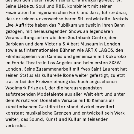
das aus den vielen Fäden seiner Erfahrungen gewebt ist.
Seine Liebe zu Soul und R&B, kombiniert mit seiner
Faszination für nigerianischen Funk und Jazz, führte dazu,
dass er seinen unverwechselbaren Stil entwickelte. Azekels
Live-Auftritte haben das Publikum weltweit in ihren Bann
gezogen, mit herausragenden Shows an legendären
Veranstaltungsorten wie dem Southbank Centre, dem
Barbican und dem Victoria & Albert Museum in London
sowie auf internationalen Bühnen wie ART X LAGOS, den
Filmfestspielen von Cannes und gemeinsam mit Kokoroko
im Fonda Theatre in Los Angeles und beim ersten SXSW
London. Seine Zusammenarbeit mit Yves Saint Laurent hat
seinen Status als kulturelle Ikone weiter gefestigt; zuletzt
trat er bei der Preisverleihung des hoch angesehenen
Woolmark Prize auf, der die herausragendsten
aufstrebenden Modetalente aus aller Welt ehrt und unter
dem Vorsitz von Donatella Versace mit Ib Kamara als
künstlerischem Gastdirektor stand. Azekel erweitert
konstant musikalische Grenzen und entwickelt sein Werk
weiter, das Sound, Kunst und Kultur miteinander
verbindet.