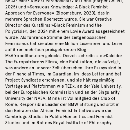
Be African?: A Most Paradoxical Question« (Harper Collins,
2025) und »Sensuous Knowledge: A Black Feminist
Approach for Everyone« (Bloomsbury, 2020), das in
mehrere Sprachen übersetzt wurde. Sie war Creative
Director des Kurzfilms »Black Feminism and the
Polycrisis«, der 2024 mit einem Lovie Award ausgezeichnet
wurde. Als führende Stimme des zeitgenössischen
Feminismus hat sie über eine Million Leserinnen und Leser
auf ihren mehrfach preisgekrönten Blog
MsAfropolitan.com gelockt. Derzeit schreibt sie »Kaleido:
The Europatriarchy Files«, eine Publikation, die aufzeigt,
was andere an unserer Zeit übersehen. Ihre Essays sind in
der Financial Times, im Guardian, im Ideas Letter und bei
Project Syndicate erschienen, und sie hält regelmäßig
Vorträge auf Plattformen wie TEDx, an der Yale University,
bei der Europäischen Kommission und an der Singularity
University der NASA. Minna ist Vollmitglied des Club of
Rome, Responsible Leader der BMW Stiftung und sitzt in
den Beiräten der African Feminist Initiative sowie der
Cambridge Studies in Public Humanities and Feminist
Studies und im Rat des Royal Institute of Philosophy.