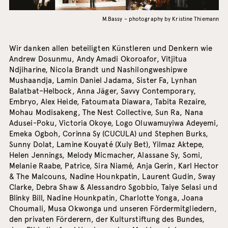
M.Bassy – photography by Kristine Thiemann
Wir danken allen beteiligten Künstleren und Denkern wie
Andrew Dosunmu, Andy Amadi Okoroafor, Vitjitua
Ndjiharine, Nicola Brandt und Nashilongweshipwe
Mushaandja, Lamin Daniel Jadama, Sister Fa, Lynhan
Balatbat–Helbock, Anna Jäger, Savvy Contemporary,
Embryo, Alex Heide, Fatoumata Diawara, Tabita Rezaire,
Mohau Modisakeng, The Nest Collective, Sun Ra, Nana
Adusei-Poku, Victoria Okoye, Logo Oluwamuyiwa Adeyemi,
Emeka Ogboh, Corinna Sy (CUCULA) und Stephen Burks,
Sunny Dolat, Lamine Kouyaté (Xuly Bet), Yilmaz Aktepe,
Helen Jennings, Melody Micmacher, Alassane Sy, Somi,
Melanie Raabe, Patrice, Sira Niamé, Anja Gerin, Karl Hector
& The Malcouns, Nadine Hounkpatin, Laurent Gudin, Sway
Clarke, Debra Shaw & Alessandro Sgobbio, Taiye Selasi und
Blinky Bill, Nadine Hounkpatin, Charlotte Yonga, Joana
Choumali, Musa Okwonga und unseren Fördermitgliedern,
den privaten Förderern, der Kulturstiftung des Bundes,